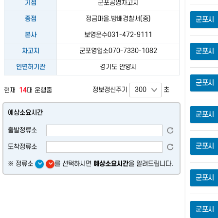
기점
군포공영차고지
종점
정금마을.방배경찰서(중)
군포시
본사
보영운수031-472-9111
차고지
군포영업소070-7330-1082
군포시
인면허기관
경기도 안양시
군포시
정보갱신주기
초
현재
14
대 운행중
예상소요시간
군포시
출발정류소
군포시
도착정류소
※ 정류소
를 선택하시면
예상소요시간
을 알려드립니다.
군포시
군포시