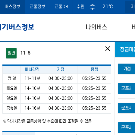
21℃
버스정보
교통정보
교통DB
수원
지
나의버스
11-5
일반
공유서비스
통합검색
경로검색
주변정
기점
배차간격
기점
종점
노선번호, 정류소명, 정류소번호로 검색
평 일
11~11분
04:30~23:00
05:25~23:55
주변관
군포시
토요일
14~16분
04:30~23:00
05:25~23:55
일요일
14~16분
04:30~23:00
05:25~23:55
군포시
공휴일
14~16분
04:30~23:00
05:25~23:55
※ 막차시간은 교통상황 및 수요에 따라 조정될 수 있음
군포시