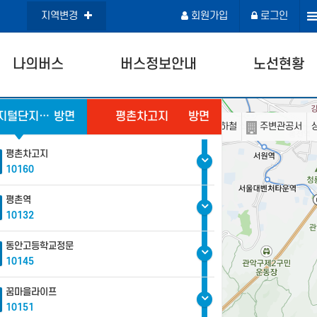
지역변경
회원가입
로그인
나의버스
버스정보안내
노선현황
구로디지털단지역(중)
방면
평촌차고지
방면
주변정류소
주변지하철
주변관공서
평촌차고지
10160
평촌역
10132
동안고등학교정문
10145
꿈마을라이프
10151