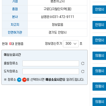
기점
평촌차고지
거리재기
종점
구로디지털단지역(중)
안양시
초기화
본사
삼영운수031-472-9111
차고지
정보없음
안양시
인면허기관
경기도 안양시
안양시
정보갱신주기
초
현재
0
대 운행중
예상소요시간
의왕시
출발정류소
의왕시
도착정류소
※ 정류소
를 선택하시면
예상소요시간
을 알려드립니다.
의왕시
의왕시