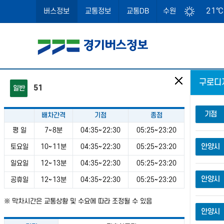
21℃
버스정보
교통정보
교통DB
수원
51
일반
통합검색
경로검색
기점
배차간격
기점
종점
노선번호, 정류소명, 정류소번호로 검색
평 일
7~8분
04:35~22:30
05:25~23:20
안양시
토요일
10~11분
04:35~22:30
05:25~23:20
일요일
12~13분
04:35~22:30
05:25~23:20
안양시
공휴일
12~13분
04:35~22:30
05:25~23:20
※ 막차시간은 교통상황 및 수요에 따라 조정될 수 있음
안양시
인쇄