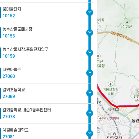
꿈마을단지
10152
농수산물도매시장
10155
농수산물시장.포일단지입구
10159
대원아파트
27060
갈뫼초등학교
27069
갈뫼중학교.내손1동주민센터
27078
계원예술대학교
27081