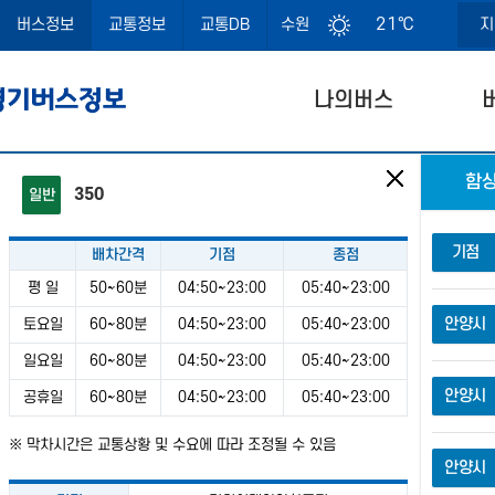
21℃
버스정보
교통정보
교통DB
수원
지
나의버스
함
350
일반
공유서비스
통합검색
경로검색
주변정
기점
배차간격
기점
종점
노선번호, 정류소명, 정류소번호로 검색
평 일
50~60분
04:50~23:00
05:40~23:00
주변관
안양시
토요일
60~80분
04:50~23:00
05:40~23:00
일요일
60~80분
04:50~23:00
05:40~23:00
안양시
공휴일
60~80분
04:50~23:00
05:40~23:00
경기도 버스정보시스템 이용 안내
※ 막차시간은 교통상황 및 수요에 따라 조정될 수 있음
경기도 버스정보시스템에서 제공하는 도착예정시간은 예측정
안양시