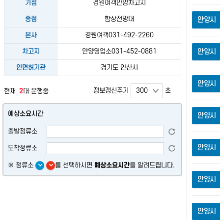
보로 실제 상황과 차이가 있을 수 있으며, 교통상황/노선변경/
기점
경원여객안양차고지
차량배차 등에 따라 달라질 수 있습니다.
종점
함상전망대
안양시
※ 막차시간은 교통상황 및 수요에 따라 조정될 수 있음
본사
경원여객031-492-2260
※ 제공범위 : 경기도 운행 버스/ 시내.마을.공항.시외(일부)
차고지
안양영업소031-452-0881
안양시
통합검색 사용방법
인면허기관
경기도 안산시
안양시
① 지명(정류소명, 건물, 주소), 노선번호, 정류소 번호를 한
정보갱신주기
초
현재
2
대 운행중
번에 검색할 수 있습니다.
예상소요시간
안양시
② 검색결과는 버스, 정류소, 지하철, 장소로 구분되며 원 하
는 항목을 선택합니다.
출발정류소
안양시
도착정류소
※ 정류소
를 선택하시면
예상소요시간
을 알려드립니다.
안양시
안양시