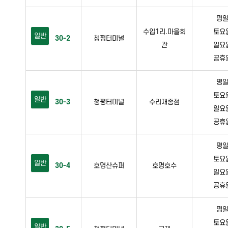
평일 
수입1리.마을회
토요일 
일반
30-2
청평터미널
관
일요일 
공휴일 
평일 
토요일 
일반
30-3
청평터미널
수리재종점
일요일 
공휴일 
평일 
토요일 
일반
30-4
호명산슈퍼
호명호수
일요일 
공휴일 
평일 
토요일 
일반