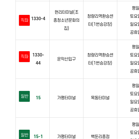
평일 
현리터미널(조
청량리역환승센
토요일 
1330-4
직좌
종청소년문화의
터(1번승강장)
일요일 
집)
공휴일 
평일 
1330-
청량리역환승센
토요일 
직좌
운악산입구
44
터(1번승강장)
일요일 
공휴일 
평일 
토요일 
일반
15
가평터미널
목동터미널
일요일 
공휴일 
평일 
토요일 
일반
15-1
가평터미널
백둔리종점