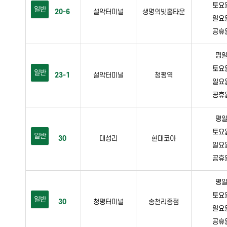
토요일 
일반
20-6
설악터미널
생명의빛홈타운
일요일 
공휴일 
평일 
토요일 
일반
23-1
설악터미널
청평역
일요일 
공휴일 
평일 
토요일 
일반
30
대성리
현대코아
일요일 
공휴일 
평일 
토요일 
일반
30
청평터미널
송천리종점
일요일 
공휴일 