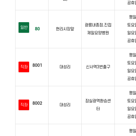
공휴일 
평일 
광릉내종점.진접
토요일 
일반
80
현리시장앞
제일요양병원
일요일 
공휴일 
평일 
토요일 
8001
직좌
대성리
신사역3번출구
일요일 
공휴일 
평일 
잠실광역환승센
토요일 
8002
직좌
대성리
터
일요일 
공휴일 
평일 