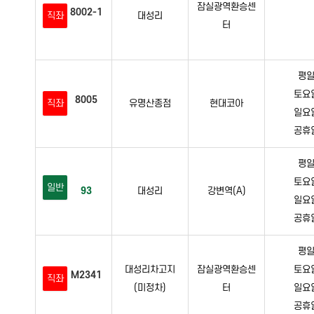
잠실광역환승센
8002-1
직좌
대성리
터
평일 
토요일 
8005
직좌
유명산종점
현대코아
일요일 
공휴일 
평일 
토요일 
일반
93
대성리
강변역(A)
일요일 
공휴일 
평일 
대성리차고지
잠실광역환승센
토요일 
M2341
직좌
(미정차)
터
일요일 
공휴일 