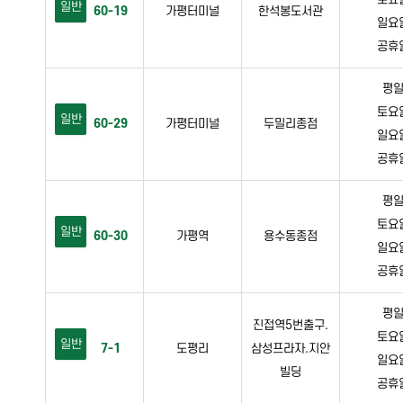
일반
60-19
가평터미널
한석봉도서관
일요일 
공휴일 
평일 
토요일 
일반
60-29
가평터미널
두밀리종점
일요일 
공휴일 
평일 
토요일 
일반
60-30
가평역
용수동종점
일요일 
공휴일 
평일 
진접역5번출구.
토요일 
일반
7-1
도평리
삼성프라자.지안
일요일 
빌딩
공휴일 