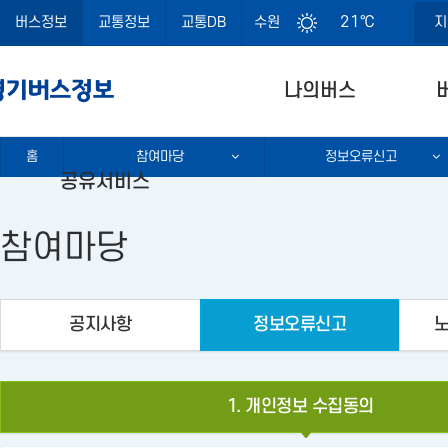
경기도 로고
21℃
버스정보
교통정보
교통DB
수원
지
나의버스
홈
참여마당
정보오류신고
공유서비스
참여마당
공지사항
정보오류신고
1. 개인정보 수집동의